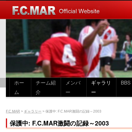
ホー
チーム紹
メンバ
ギャラリ
BBS
ム
介
ー
ー
F.C.MAR
>
ギャラリー
>
保護中: F.C.MAR激闘の記録～2003
保護中: F.C.MAR激闘の記録～2003