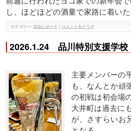
前週に行われたヨコ家での新年会で
し、ほどほどの酒量で家路に着いた
カテゴリー:
試合レポート
|
コメントをどうぞ
2026.1.24 品川特別支援学校
主要メンバーの平
も、なんとか頑張る
の初戦は初会場
大井町は過去に
が、さすらいお
となる。