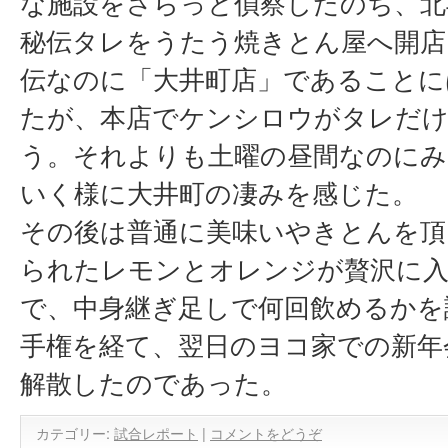
な施設をさらっと偵察したのち、北
秘伝タレをうたう焼きとん屋へ開店
伝なのに「大井町店」であることに
たが、本店でケンシロウがタレだ
う。それよりも土曜の昼間なのにみ
いく様に大井町の凄みを感じた。
その後は普通に美味いやきとんを頂
られたレモンとオレンジが贅沢に
で、中身継ぎ足しで何回飲めるかを
手権を経て、翌日のヨコ家での新年
解散したのであった。
カテゴリー:
試合レポート
|
コメントをどうぞ