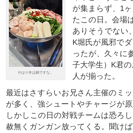
が集まらず、1
たこの日。会場
ありそうでない
K堀氏が風邪で
ったが、久々に
子大学生）K君
やはり冬は鍋ですな。
人が揃った。
最近はさすらいお兄さん主催のミッ
が多く、強シュートやチャージが原
しかしこの日の対戦チームは恐ろし
赦無くガンガン放ってくる。聞けば