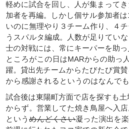
軽めに試合を回し、人が集まってき
加者を再編。しかし個サル参加者は
いのに無理やり３チーム作り、４チ
うスパルタ編成。人数が足りていな
士の対戦には、常にキーパーを助っ
ところがこの日はMARからの助っ
躍。貸出先チームからたびたび賞賛
から感謝されるというのはなんで
試合後は東陽町方面で店を探すも土
からず。営業してた焼き鳥屋へ入店
という
めんどくさい
凝った演出を