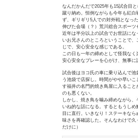
なんだかんだで2025年も15試合目
蹴り納め。恒例ながらも今年も紅白
ず、ギリギリ5人での対外戦となっ
伸びた会場（？）荒川総合スポーツ
近年は半分以上の試合でお世話にな
いお兄さんのところということで、
じで、安心安全な感じである。
この日も一年の締めとして怪我なく
安心安全なプレーを心がけ、無事に
試合後はヨコ氏の車に乗り込んで池
う池袋で店探し。時間がやや早いこ
す福井の名門的焼き鳥屋に入ること
のも悪くない。
しかし、焼き鳥を噛み締めながら、
いね的な話になる。するともうしめ
目に直行。いきなり！ステーキなら
味さを再確認した。そんなわけで久
だけに）