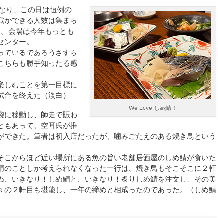
となり、この日は恒例の
戦ができる人数は集まら
た。会場は今年もっとも
センター。
っているであろうさすら
こちらも勝手知ったる感
楽しむことを第一目標に
試合を終えた（淡白）
We Love しめ鯖！
袋に移動し、師走で賑わ
ともあって、空耳氏が推
ができた。筆者は初入店だったが、噛みごたえのある焼き鳥という
そこからほど近い場所にある魚の旨い老舗居酒屋のしめ鯖が食いた
鯖のことしか考えられなくなった一行は、焼き鳥もそこそこに２軒
ぬ、いきなり！しめ鯖と、いきなり！炙りしめ鯖を注文し、その美
々の２軒目も堪能し、一年の締めと相成ったのであった。（しめ鯖