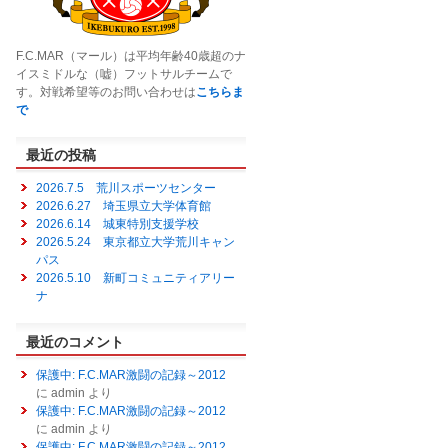
F.C.MAR（マール）は平均年齢40歳超のナ
イスミドルな（嘘）フットサルチームで
す。対戦希望等のお問い合わせは
こちらま
で
最近の投稿
2026.7.5 荒川スポーツセンター
2026.6.27 埼玉県立大学体育館
2026.6.14 城東特別支援学校
2026.5.24 東京都立大学荒川キャン
パス
2026.5.10 新町コミュニティアリー
ナ
最近のコメント
保護中: F.C.MAR激闘の記録～2012
に
admin
より
保護中: F.C.MAR激闘の記録～2012
に
admin
より
保護中: F.C.MAR激闘の記録～2012