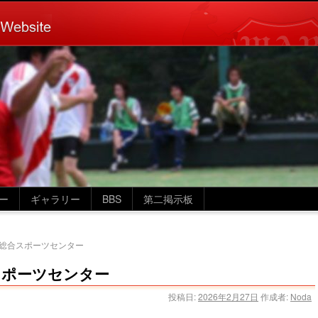
ー
ギャラリー
BBS
第二掲示板
 荒川総合スポーツセンター
総合スポーツセンター
投稿日:
2026年2月27日
作成者:
Noda