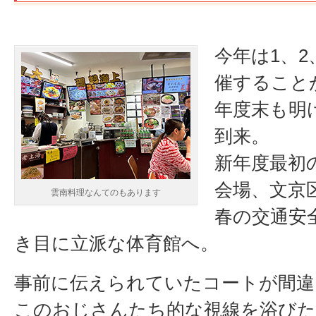
今年は1、2
催すること
年度末も明
到来。
新年度最初
会場、文京
雲南料理なんてのもあります
春の交通安
き目に立派な体育館へ。
事前に伝えられていたコートが間違
このおじさんたち的な視線を浴びた