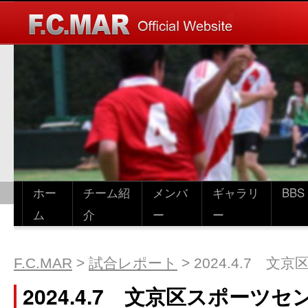
ホー
チーム紹
メンバ
ギャラリ
BBS
ム
介
ー
ー
F.C.MAR
>
試合レポート
>
2024.4.7 
2024.4.7 文京区スポーツセ