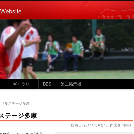
ー
ギャラリー
BBS
第二掲示板
フットサルステージ多摩
サルステージ多摩
投稿日:
2011年6月27日
作成者:
Noda