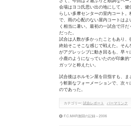
さて、今回は２週ぶりと順調なペー
会場はヨコ氏思い出の地にして、健
らしい多摩センターの室内コート。
で、雨の心配のない屋内コートはよ
く相当に暑い。最初の一試合で汗だ
だった。
試合は人数が多かったこともあり、
終始そこそこな感じで戦えた。そん
がアグレッシブに動き回るも、早々
小鹿のようになっていたのが印象的
ガッツと称えたい。
試合後はホルモン屋を目指すも、ま
う斬新なフォーメーションで、次々
のであった。
カテゴリー:
試合レポート
パーマリンク
F.C.MAR激闘の記録～2006