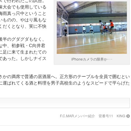
スで行われたこの試合。
保大会でも使用している
梅雨真っ只中ということ
いものの、やはり風もな
くだくとなり、実に不快
後半のグダグダもなく、
な中、初参戦・C向井君
に足に来て生まれたての
であった。しかしナイス
iPhoneカメラの限界か･･･
さかの満席で普通の居酒屋へ。正方形のテーブルを全員で囲むとい
に運ばれてくる酒と料理を男子高校生のようなスピードで平らげた
F.C.MARメンバー紹介 背番号11 KING