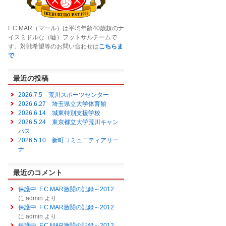
F.C.MAR（マール）は平均年齢40歳超のナ
イスミドルな（嘘）フットサルチームで
す。対戦希望等のお問い合わせは
こちらま
で
最近の投稿
2026.7.5 荒川スポーツセンター
2026.6.27 埼玉県立大学体育館
2026.6.14 城東特別支援学校
2026.5.24 東京都立大学荒川キャン
パス
2026.5.10 新町コミュニティアリー
ナ
最近のコメント
保護中: F.C.MAR激闘の記録～2012
に
admin
より
保護中: F.C.MAR激闘の記録～2012
に
admin
より
保護中: F.C.MAR激闘の記録～2012