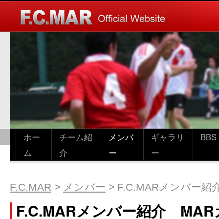
ホー
チーム紹
メンバ
ギャラリ
BBS
ム
介
ー
ー
F.C.MAR
>
メンバー
>
F.C.MARメンバー
F.C.MARメンバー紹介 MA